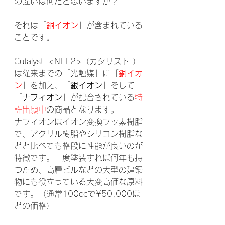
の違いは何だと思いますか？
それは「
銅イオン
」が含まれている
ことです。
Cutalyst+<NFE2>（カタリスト ）
は従来までの「光触媒」に「
銅イオ
ン
」を加え、「
銀イオン
」そして
「
ナフィオン
」が配合されている
特
許出願中
の商品となります。
ナフィオンはイオン変換フッ素樹脂
で、アクリル樹脂やシリコン樹脂な
どと比べても格段に性能が良いのが
特徴です。一度塗装すれば何年も持
つため、高層ビルなどの大型の建築
物にも役立っている大変高価な原料
です。（通常100ccで¥50,000ほ
どの価格）