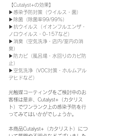
【Cutalyst+の効果】
▶︎感染予防対策（ウイルス・菌）
▶︎除菌（除菌率99/99%）
▶︎抗ウイルス（イオンフルエンザ・
ノロウイルス・0-157など）
▶︎消臭（空気洗浄・店内/室内の消
臭）
▶︎防カビ（風呂場・水回りのカビ防
止）
▶︎空気洗浄（VOC対策・ホルムアル
デヒドなど）
光触媒コーティングをご検討中のお
客様は是非、Cutalyst+（カタリス
ト）でワンランク上の感染予防を行
ってみてはいかがでしょうか。
本商品Cutalyst+（カタリスト）につ