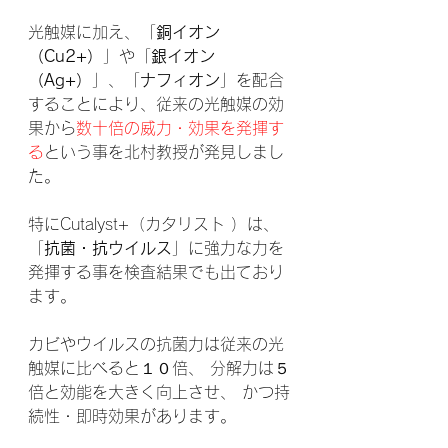
光触媒に加え、「
銅イオン
（Cu2+）
」や「
銀イオン
（Ag+）
」、「
ナフィオン
」を配合
することにより、従来の光触媒の効
果から
数十倍の威力・効果を発揮す
る
という
事を北村教授が発見しまし
た。
特にCutalyst+（カタリスト ）は、
「
抗菌・抗ウイルス
」に強力な力を
発揮する事を検査結果でも出ており
ます。
カビやウイルスの抗菌力は従来の光
触媒に比べると１０倍、 分解力は５
倍と効能を大きく向上させ、 かつ持
続性・即時効果があります。