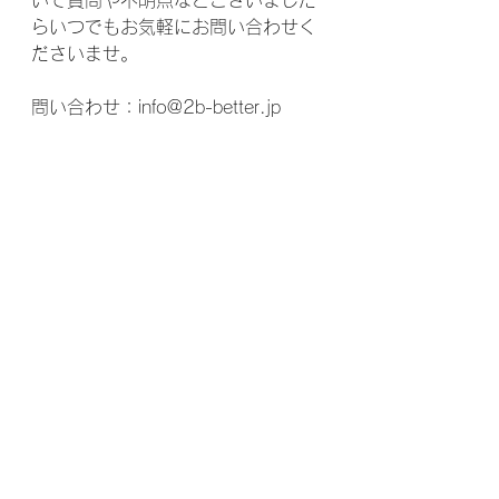
いて質問や不明点などございました
らいつでもお気軽にお問い合わせく
ださいませ。
問い合わせ：info@2b-better.jp
Cutalyst+ （カタリスト）
問い合わせ：
info@2b-better.jp
ホームページ：
https://www.2b-
better.jp/
Instagram：
@cutalyst.nfe2