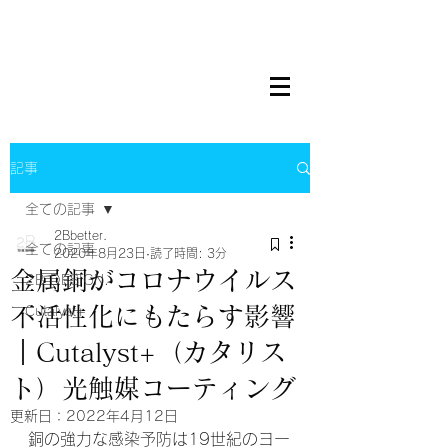
記事
全ての記事
2Bbetter.
全ての記事
2020年8月23日
読了時間: 3分
金属銅がコロナウイルス
2B DESIGN.
不活性化にもたらす影響
Cutalyst+
｜Cutalyst+（カタリス
ト）光触媒コーティング
更新日：
2022年4月12日
銅の強力な感染予防は19世紀のヨー