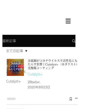
最新記事
全ての記事
金属銅がコロナウイルス不活性化にも
全ての記事
たらす影響｜Cutalyst+（カタリスト）
光触媒コーティング
2B DESIGN.
Cutalyst+
Cutalyst+
2Bbetter.
2020年8月23日