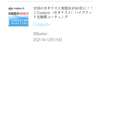
全国のカタリスト加盟店が80社に！！
｜Cutalyst（カタリスト）ハイブリッ
ド光触媒コーティング
Cutalyst+
2Bbetter.
2021年12月15日
産経新聞東海エリア一面に掲載されま
した！株式会社バーテックス様｜岐阜
県｜VERTEXWORKS
Cutalyst+
2Bbetter.
2021年5月11日
おかげさまでカタリスト加盟店60社超