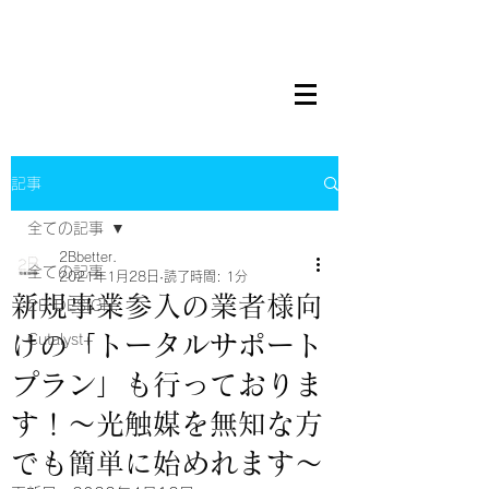
記事
全ての記事
2Bbetter.
全ての記事
2021年1月28日
読了時間: 1分
新規事業参入の業者様向
2B DESIGN.
けの「トータルサポート
Cutalyst+
プラン」も行っておりま
す！〜光触媒を無知な方
でも簡単に始めれます〜